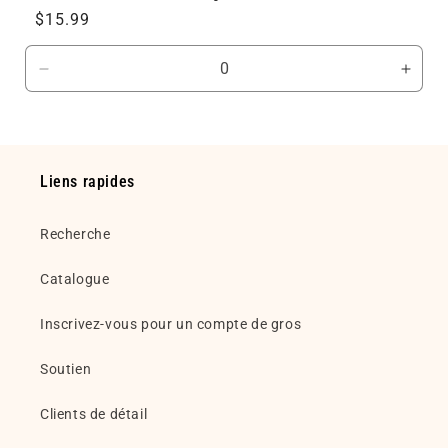
Prix
$15.99
habituel
Réduire
Augm
la
la
quantité
quant
de
de
Default
Defau
Liens rapides
Title
Title
Recherche
Catalogue
Inscrivez-vous pour un compte de gros
Soutien
Clients de détail