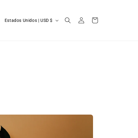
Iniciar
P
Carrito
Estados Unidos | USD $
sesión
a
í
s
/
r
e
g
i
ó
n