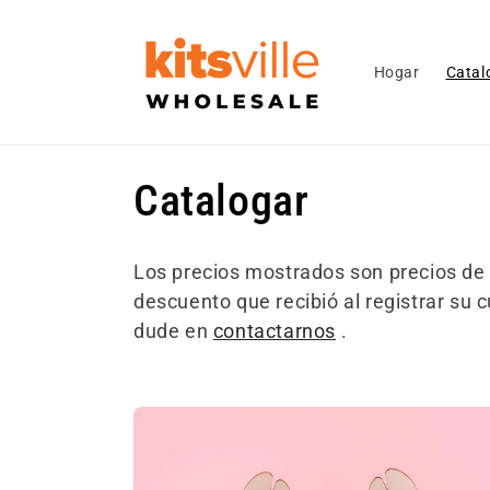
Ir
directamente
al contenido
Hogar
Catal
C
Catalogar
o
Los precios mostrados son precios de v
l
descuento que recibió al registrar su 
dude en
contactarnos
.
e
c
c